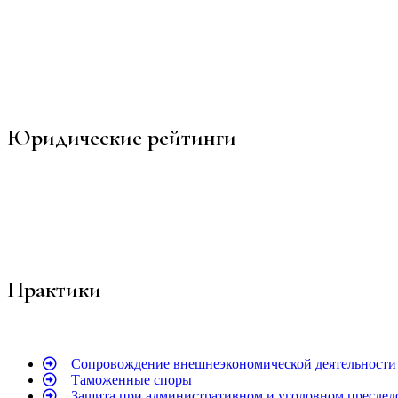
Преимущество опыта
Команда юридического бюро «Чугаева и Партнеры» - признанны
фирм в области ВЭД.
Юридические рейтинги
Практики
Сопровождение внешнеэкономической деятельности
Таможенные споры
Защита при административном и уголовном преслед