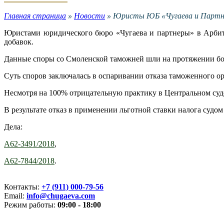
Главная страница
»
Новости
»
Юристы ЮБ «Чугаева и Партнеры
Юристами юридического бюро «Чугаева и партнеры» в Арби
добавок.
Данные споры со Смоленской таможней шли на протяжении более
Суть споров заключалась в оспаривании отказа таможенного ор
Несмотря на 100% отрицательную практику в Центральном суде
В результате отказ в применении льготной ставки налога судо
Дела:
А62-3491/2018
,
А62-7844/2018
.
Контакты:
+7 (911) 000-79-56
Email:
info@chugaeva.com
Режим работы:
09:00 - 18:00